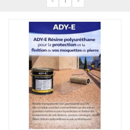
<
1
>