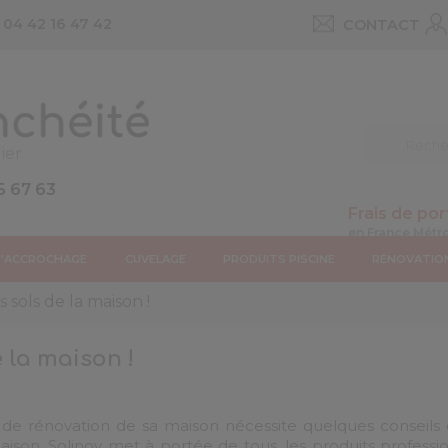
u
04 42 16 47 42
CONTACT
ier
5 67 63
Frais de por
D’ACCROCHAGE
CUVELAGE
PRODUITS PISCINE
RÉNOVATIO
sols de la maison !
 la maison !
de rénovation de sa maison nécessite quelques conseils d
aison. Solinov met à portée de tous, les produits profess