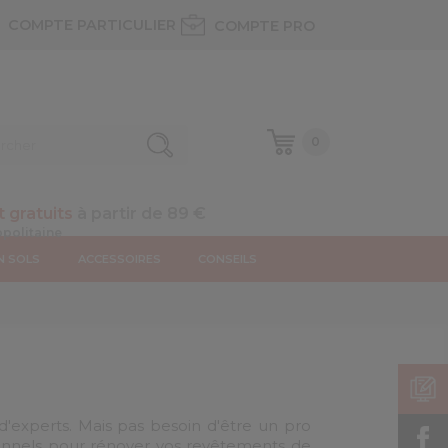
COMPTE PARTICULIER
COMPTE PRO
0
t gratuits
à partir de 89 €
N SOLS
ACCESSOIRES
CONSEILS
'experts. Mais pas besoin d'être un pro
ionnels pour rénover vos revêtements de