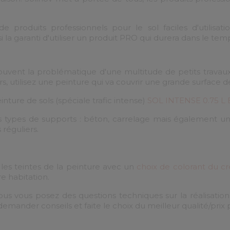
roduits professionnels pour le sol faciles d'utilisati
la garanti d'utiliser un produit PRO qui durera dans le temp
ent la problématique d'une multitude de petits travaux e
, utilisez une peinture qui va couvrir une grande surface de
ture de sols (spéciale trafic intense)
SOL INTENSE 0.75 
s types de supports : béton, carrelage mais également un 
 réguliers.
r les teintes de la peinture avec un
choix de colorant du c
e habitation.
s vous posez des questions techniques sur la réalisation 
mander conseils et faite le choix du meilleur qualité/prix 