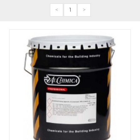
<
1
>