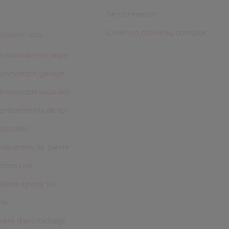
Se connecter
Créer un nouveau compte
vation sols
énovation terrasse
énovation garage
énovation sous-sol
evêtements de sol
ranulats
oquettes de pierre
éton ciré
ésine epoxy sol
ne
aire d’accrochage