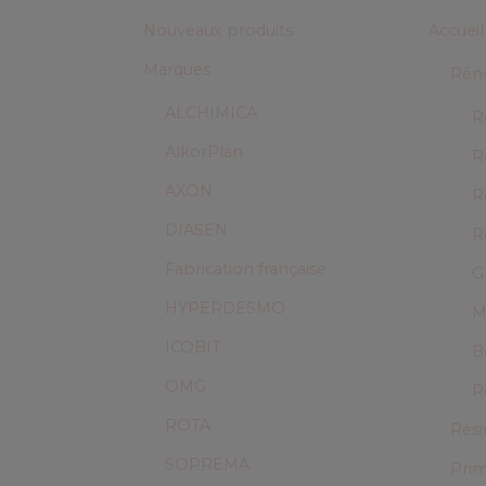
Nouveaux produits
Accueil
Marques
Réno
ALCHIMICA
R
AlkorPlan
R
AXON
R
DIASEN
R
Fabrication française
G
HYPERDESMO
M
ICOBIT
B
OMG
R
ROTA
Rési
SOPREMA
Prim