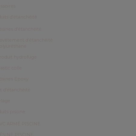
ssoires
uits d'étanchéité
ésines d'étanchéité
evêtement d’étanchéité
olyuréthane
roduit hydrofuge
astic colle
ésines Epoxy
it d'étanchéité
lage
uits piscine
VC ARMÉ PISCINE
ÉSINE PISCINE