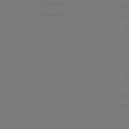
SOUDAL
Acce
Fournisseurs
Prod
R
R
p
P
M
R
K
Cuve
Prod
P
R