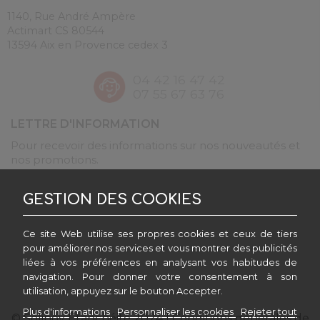
1140, Rue André Ampère
Actimart CS 80544
13594 Aix en Provence cedex 3
04 42 16 47 42
07 55 67 63 76
LETTRE D'INFORMATION
Pour recevoir des informations sur nos nouveautés et
nos promotions.
En cochant cette case je déclare avoir pris connaissance
GESTION DES COOKIES
GESTION DES COOKIES
de la
politique de confidentialité
du site.
Ce site Web utilise ses propres cookies et ceux de tiers
Ce site Web utilise ses propres cookies et ceux de tiers
pour améliorer nos services et vous montrer des publicités
pour améliorer nos services et vous montrer des publicités
Marchand approuvé par la Société des Avis Garantis,
cliquez ici
liées à vos préférences en analysant vos habitudes de
liées à vos préférences en analysant vos habitudes de
pour vérifier
.
navigation. Pour donner votre consentement à son
navigation. Pour donner votre consentement à son
utilisation, appuyez sur le bouton Accepter.
utilisation, appuyez sur le bouton Accepter.
Plus d'informations
Plus d'informations
Personnaliser les cookies
Personnaliser les cookies
Rejeter tout
Rejeter tout
© Solinov Étanchéité 2024
|
Conditions générales de