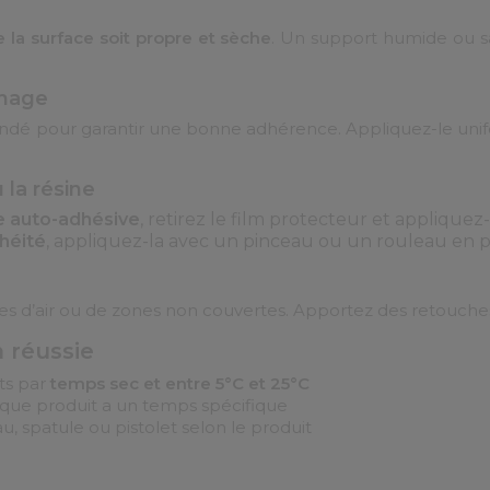
 la surface soit propre et sèche
. Un support humide ou 
chage
é pour garantir une bonne adhérence. Appliquez-le unifor
 la résine
e auto-adhésive
, retirez le film protecteur et appliquez
héité
, appliquez-la avec un pinceau ou un rouleau en p
les d’air ou de zones non couvertes. Apportez des retouches
n réussie
ts par
temps sec et entre 5°C et 25°C
que produit a un temps spécifique
u, spatule ou pistolet selon le produit