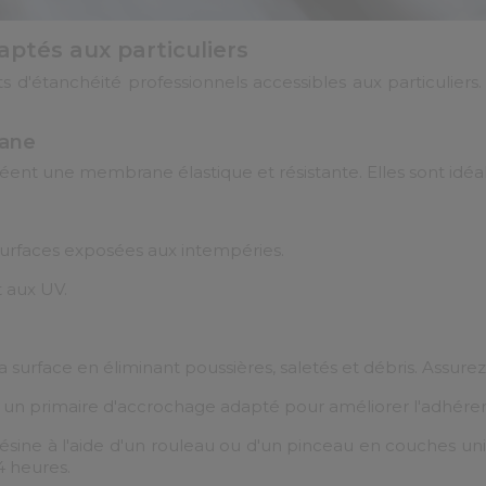
aptés aux particuliers
'étanchéité professionnels accessibles aux particuliers. V
hane
ent une membrane élastique et résistante. Elles sont idéales
surfaces exposées aux intempéries.
t aux UV.
a surface en éliminant poussières, saletés et débris. Assure
 un primaire d'accrochage adapté pour améliorer l'adhéren
 résine à l'aide d'un rouleau ou d'un pinceau en couches 
4 heures.