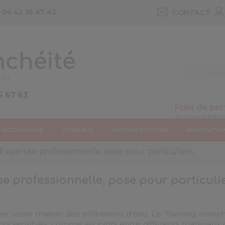
u
04 42 16 47 42
CONTACT
ier
5 67 63
Frais de por
D’ACCROCHAGE
CUVELAGE
PRODUITS PISCINE
RÉNOVATIO
 Expertise professionnelle, pose pour particuliers
se professionnelle, pose pour particuli
er votre maison des infiltrations d'eau. Le "flashing étanc
nts sensibles, comme les joints entre différents matériaux o