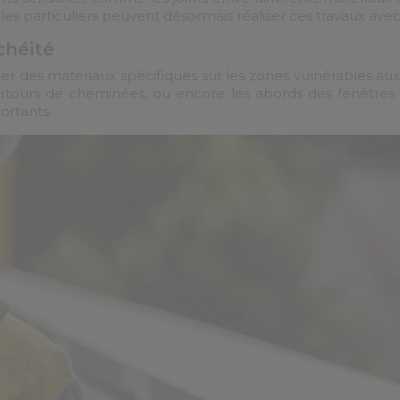
les particuliers peuvent désormais réaliser ces travaux ave
chéité
er des matériaux spécifiques sur les zones vulnérables aux i
urtours de cheminées, ou encore les abords des fenêtres 
ortants.