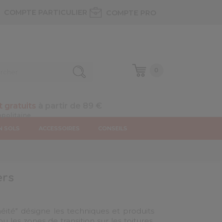
COMPTE PARTICULIER
COMPTE PRO
0
t gratuits
à partir de 89 €
N SOLS
ACCESSOIRES
CONSEILS
ers
héité" désigne les techniques et produits
u les zones de transition sur les toitures.