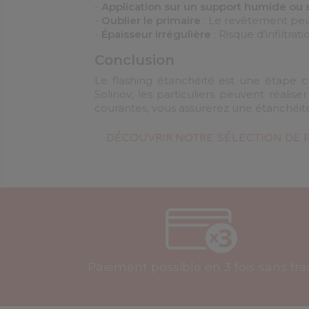
-
Application sur un support humide ou 
-
Oublier le primaire
: Le revêtement peu
-
Épaisseur irrégulière
: Risque d’infiltrati
Conclusion
Le flashing étanchéité est une étape cr
Solinov, les particuliers peuvent réalis
courantes, vous assurerez une étanchéité
DÉCOUVRIR NOTRE SÉLECTION DE 
Paiement possible en 3 fois sans fra