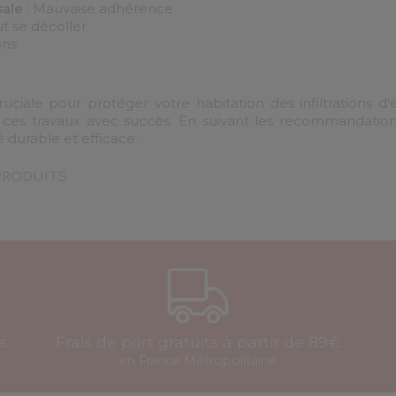
sale
: Mauvaise adhérence
t se décoller
ons
uciale pour protéger votre habitation des infiltrations d'
er ces travaux avec succès. En suivant les recommandation
 durable et efficace.
PRODUITS
is
Frais de port gratuits à partir de 89€
en France Métropolitaine