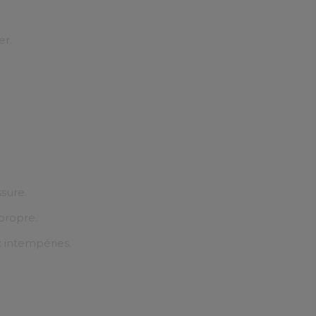
er.
ssure.
 propre.
x intempéries.