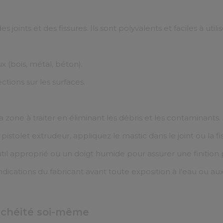
 joints et des fissures. Ils sont polyvalents et faciles à utilis
ux (bois, métal, béton).
ctions sur les surfaces.
a zone à traiter en éliminant les débris et les contaminants.
n pistolet extrudeur, appliquez le mastic dans le joint ou la fi
util approprié ou un doigt humide pour assurer une finition
indications du fabricant avant toute exposition à l'eau ou au
anchéité soi-même