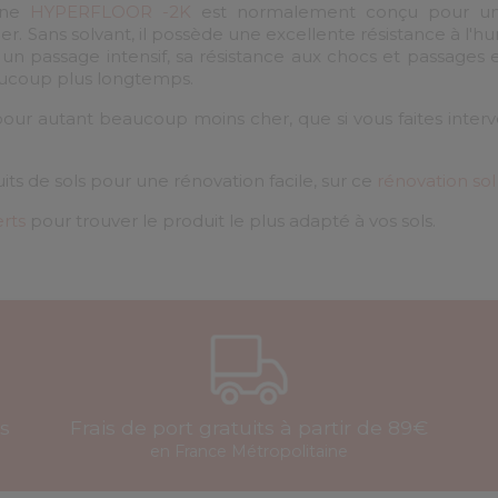
ane
HYPERFLOOR -2K
est normalement conçu pour une 
r. Sans solvant, il possède une excellente résistance à l'hum
 un passage intensif, sa résistance aux chocs et passages
eaucoup plus longtemps.
pour autant beaucoup moins cher, que si vous faites interv
 de sols pour une rénovation facile, sur ce
rénovation sol
rts
pour trouver le produit le plus adapté à vos sols.
is
Frais de port gratuits à partir de 89€
en France Métropolitaine