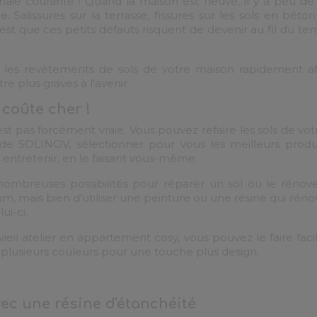
ie courante ! Quand la maison est neuve, il y a peu de s
e. Salissures sur la terrasse, fissures sur les sols en béto
est que ces petits défauts risquent de devenir au fil du te
er les revêtements de sols de votre maison rapidement afin
e plus graves à l'avenir.
 coûte cher !
est pas forcément vraie. Vous pouvez refaire les sols de v
de SOLINOV, sélectionner pour vous les meilleurs produi
 entretenir, en le faisant vous-même.
de nombreuses possibilités pour réparer un sol ou le réno
m, mais bien d'utiliser une peinture ou une résine qui ré
ui-ci.
ieil atelier en appartement cosy, vous pouvez le faire fa
 plusieurs couleurs pour une touche plus design.
vec une résine d'étanchéité