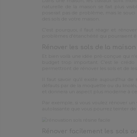
Dans une maison, les travaux sont monna
naturelle de la maison se fait plus visibl
poserait pas de problème, mais le souci 
des sols de votre maison.
C'est pourquoi, il faut réagir et rénov
problèmes d'étanchéité qui pourraient êtr
Rénover les sols de la maison
Et bien voilà une idée pré-conçue qui n'
budget trop important. C'est le crédo 
permettront de rénover les sols et de les
Il faut savoir qu'il existe aujourd'hui 
défauts par de la moquette ou du linoléu
et donnera un aspect plus moderne à cel
Par exemple, si vous voulez rénover un v
autolissante que vous pourrez teinter de
Rénover facilement les sols a