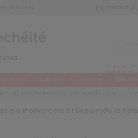
u
04 42 16 47 42
CONTACT
ier
5 67 63
Frais de por
D’ACCROCHAGE
CUVELAGE
PRODUITS PISCINE
RÉNOVATIO
ts de sols à moindre frais ! Des produits d'étanchéité 
ols à moindre frais ! Des produits d'é