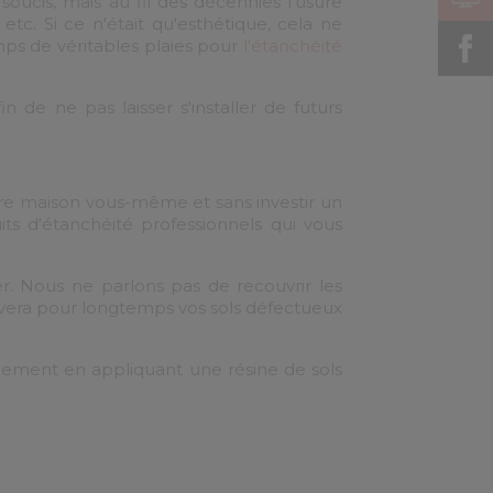
oucis, mais au fil des décennies l'usure
n etc. Si ce n'était qu'esthétique, cela ne
mps de véritables plaies pour
l'étanchéité
 de ne pas laisser s'installer de futurs
otre maison vous-même et sans investir un
ts d'étanchéité professionnels qui vous
ver. Nous ne parlons pas de recouvrir les
novera pour longtemps vos sols défectueux
cilement en appliquant une résine de sols