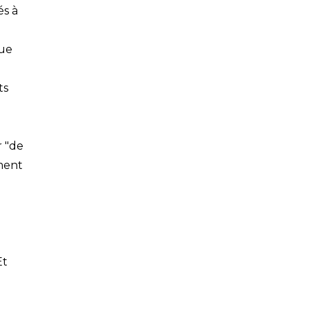
és à
que
ts
r "de
ement
Et