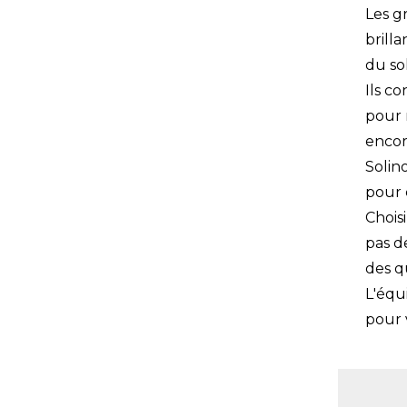
Les g
brill
du so
Ils c
pour 
encor
Solin
pour 
Chois
pas d
des q
L'équ
pour 