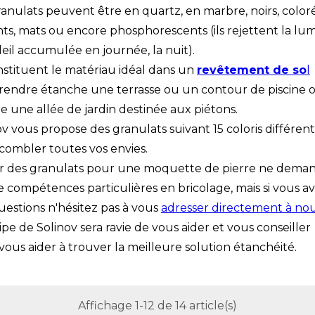
ranulats peuvent être en quartz, en marbre, noirs, coloré
ants, mats ou encore phosphorescents (ils rejettent la lu
leil accumulée en journée, la nuit).
onstituent le matériau idéal dans un
revêtement de so
l
rendre étanche une terrasse ou un contour de piscine 
e une allée de jardin destinée aux piétons.
ov vous propose des granulats suivant 15 coloris différent
combler toutes vos envies.
ir des granulats pour une moquette de pierre ne dema
e compétences particulières en bricolage, mais si vous a
uestions n'hésitez pas à vous
adresser directement à no
ipe de Solinov sera ravie de vous aider et vous conseiller
vous aider à trouver la meilleure solution étanchéité.
Affichage 1-12 de 14 article(s)