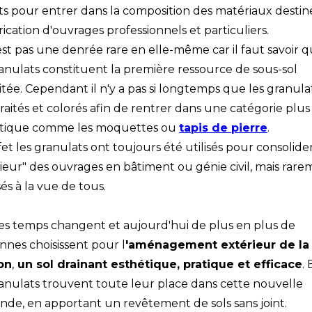
its pour entrer dans la composition des matériaux destin
rication d'ouvrages professionnels et particuliers.
est pas une denrée rare en elle-même car il faut savoir 
ranulats constituent la première ressource de sous-sol
itée. Cependant il n'y a pas si longtemps que les granula
traités et colorés afin de rentrer dans une catégorie plus
tique comme les moquettes ou
tapis de pierre
.
fet les granulats ont toujours été utilisés pour consolide
érieur" des ouvrages en bâtiment ou génie civil, mais rar
és à la vue de tous.
les temps changent et aujourd'hui de plus en plus de
nnes choisissent pour l
'aménagement extérieur de la
on
,
un sol drainant esthétique, pratique et efficace
. 
ranulats trouvent toute leur place dans cette nouvelle
de, en apportant un revêtement de sols sans joint.