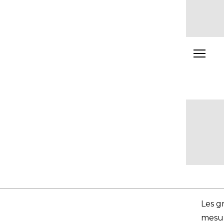
Les g
mesur