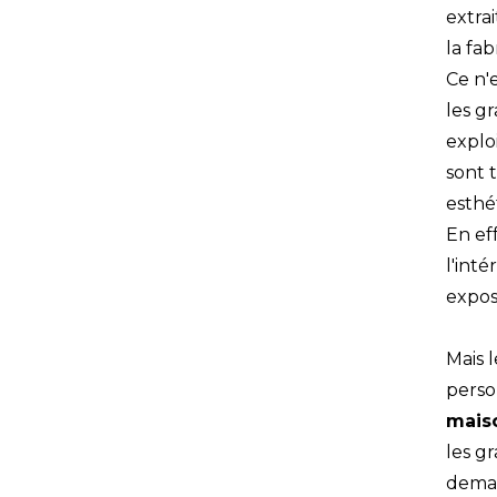
extra
la fab
Ce n'
les g
explo
sont 
esthé
En ef
l'int
expos
Mais 
perso
mais
les g
deman