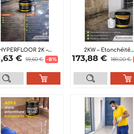
HYPERFLOOR 2K –...
2KW – Étanchéité...
1,63 €
173,88 €
-8%
99,60 €
189,00 €