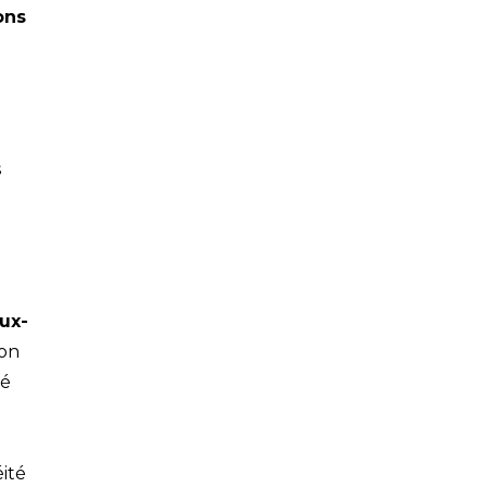
ions
s
eux-
ion
té
ité