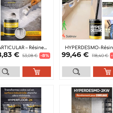
RTICULAR – Résine...
HYPERDESMO-Résine
8,83 €
99,46 €
-8%
53,08 €
118,40 €