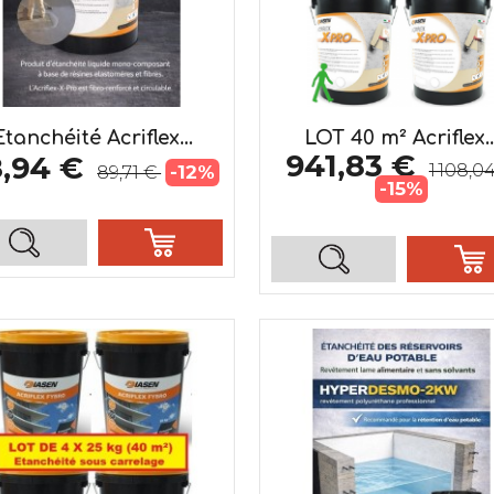
Etanchéité Acriflex...
LOT 40 m² Acriflex..
941,83 €
8,94 €
1 108,0
-12%
89,71 €
-15%