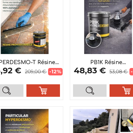
PERDESMO-T Résine...
PB1K Résine...
3,92 €
48,83 €
-12%
209,00 €
53,08 €