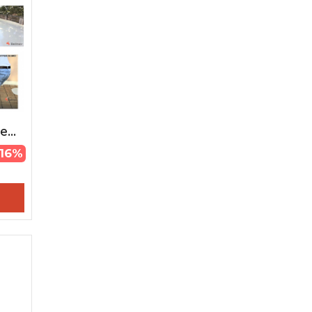
...
-16%