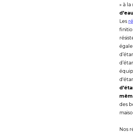
» à l
d'eau
Les
r
finiti
résis
égale
d’étan
d’éta
équip
d'éta
d'éta
mêm
des b
maiso
Nos r