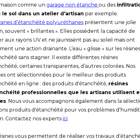
a maison comme un
garage non étanche
ou des
infiltrat
 le sol dans un atelier d'artisan
par exemple.
ésines d’étanchéité polyuréthanes
présentent une jolie
on, souvent « brillantes ». Elles possèdent la capacité de
ter aux rayons UV et ne jaunissent pas au soleil mais ont
ment une action drainante. L’eau « glisse » sur les résine
chéité sans stagner. Il existe différentes résines
nchéité, certaines transparentes, d’autres colorées. Nos
es ont sélectionnées pour le meilleur des produits
nchéité en ligne : des produits d'étanchéité,
résines
nchéité professionnelles que les artisans utilisent 
es
. Nous vous accompagnons également dans la sélect
ons produits d'étanchéité pour vos problèmes d'humidi
n. Contactez nos experts
ici
.
ésines vous permettent de réaliser vos travaux d'étanché