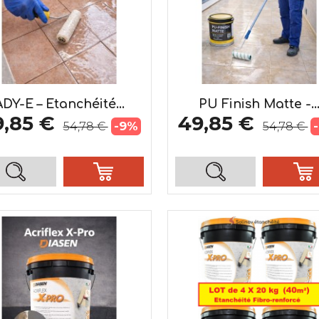
ADY-E – Etanchéité...
PU Finish Matte -..
9,85 €
49,85 €
-9%
54,78 €
54,78 €