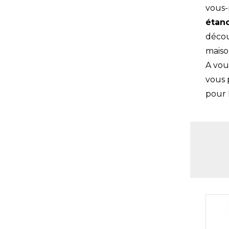
vous-
étanc
décou
maiso
A vou
vous 
pour l