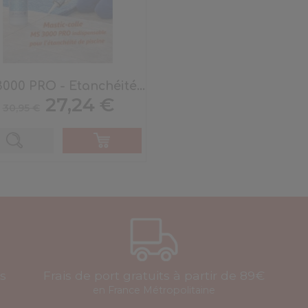
000 PRO - Etanchéité...
Prix
Prix
27,24 €
30,95 €
de
base
is
Frais de port gratuits à partir de 89€
en France Métropolitaine