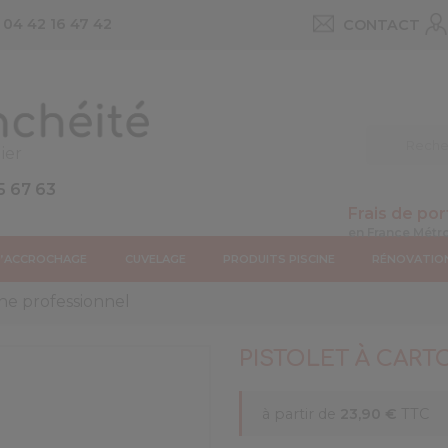
u
04 42 16 47 42
CONTACT
ier
5 67 63
Frais de por
D’ACCROCHAGE
CUVELAGE
PRODUITS PISCINE
RÉNOVATIO
che professionnel
PISTOLET À CAR
à partir de
23,90 €
TTC