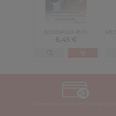
SOUDAFLEX 45 FC
MS 3
Prix
6,45 €
Paiement possible en 3 fois sans fra