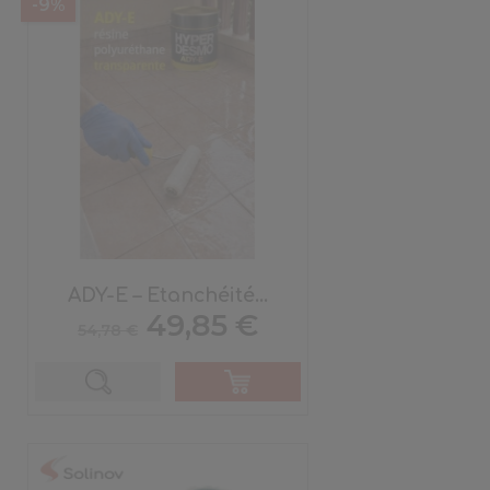
-9%
ADY-E – Etanchéité...
Prix
Prix
49,85 €
54,78 €
de
base