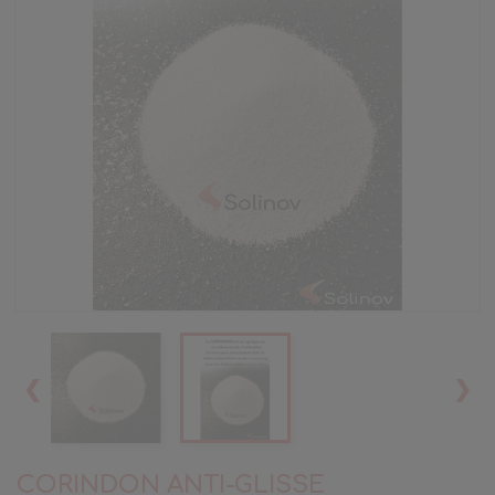
❮
❯
CORINDON ANTI-GLISSE