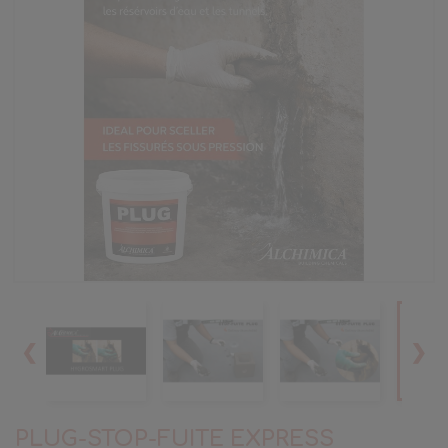
❮
❯
PLUG-STOP-FUITE EXPRESS