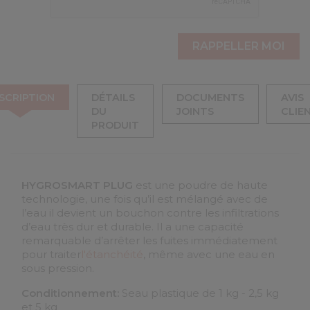
SCRIPTION
DÉTAILS
DOCUMENTS
AVIS
DU
JOINTS
CLIE
PRODUIT
HYGROSMART PLUG
est une poudre de haute
technologie, une fois qu’il est mélangé avec de
l’eau il devient un bouchon contre les infiltrations
d’eau très dur et durable. Il a une capacité
remarquable d’arrêter les fuites immédiatement
pour traiter
l'étanchéité
, même avec une eau en
sous pression.
Conditionnement:
Seau plastique de 1 kg - 2,5 kg
et 5 kg