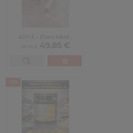
ADY-E – Etanchéité...
Prix
Prix
49,85 €
54,78 €
de
base
-11%