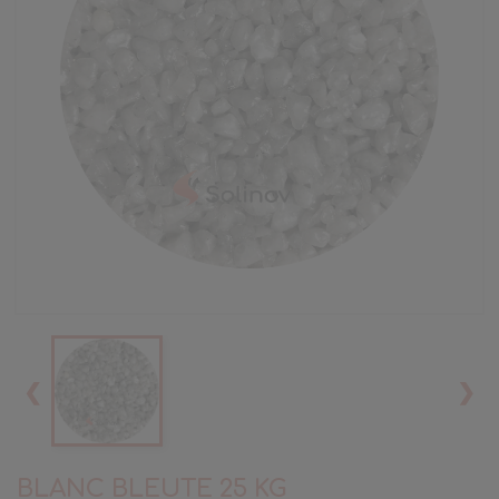
❮
❯
BLANC BLEUTE 25 KG