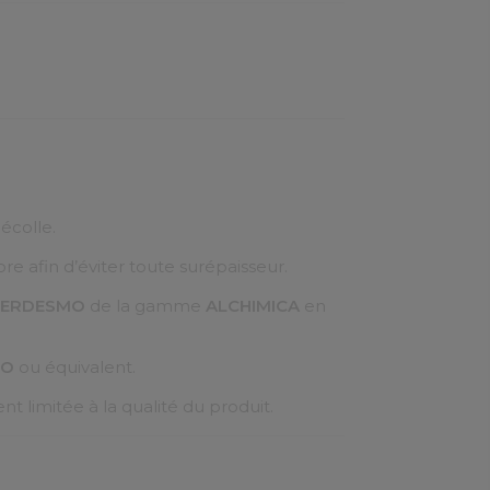
écolle.
e afin d’éviter toute surépaisseur.
PERDESMO
de la gamme
ALCHIMICA
en
RO
ou équivalent.
t limitée à la qualité du produit.