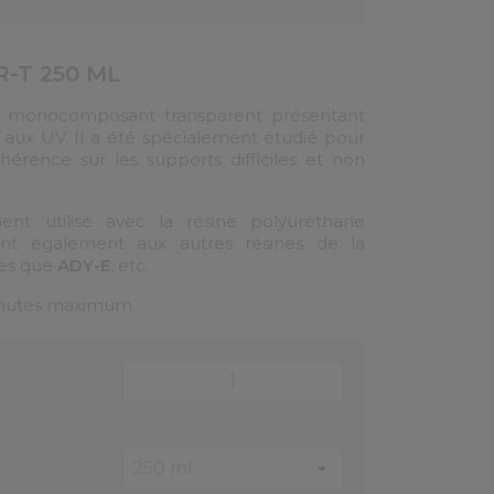
(15 avis)
-T 250 ML
e monocomposant transparent présentant
 aux UV. Il a été spécialement étudié pour
hérence sur les supports difficiles et non
ment utilisé avec la résine polyuréthane
ient également aux autres résines de la
lles que
ADY-E
, etc.
inutes maximum.