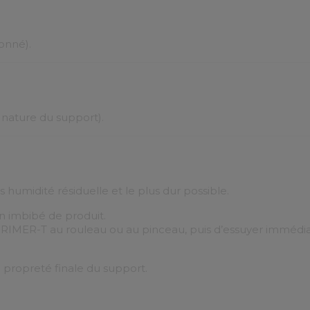
ionné).
a nature du support).
ns humidité résiduelle et le plus dur possible.
on imbibé de produit.
 PRIMER-T au rouleau ou au pinceau, puis d’essuyer immédi
 propreté finale du support.