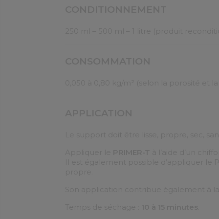
CONDITIONNEMENT
250 ml – 500 ml – 1 litre (produit recondit
CONSOMMATION
0,050 à 0,80 kg/m² (selon la porosité et l
APPLICATION
Le support doit être lisse, propre, sec, sa
Appliquer le
PRIMER-T
à l’aide d’un chiff
Il est également possible d’appliquer le
propre.
Son application contribue également à la
Temps de séchage :
10 à 15 minutes
.