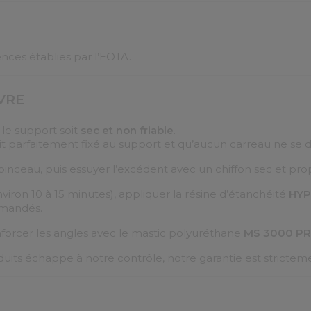
nces établies par l’EOTA.
VRE
e le support soit
sec et non friable
.
 soit parfaitement fixé au support et qu’aucun carreau ne se d
inceau, puis essuyer l’excédent avec un chiffon sec et propr
on 10 à 15 minutes), appliquer la résine d’étanchéité
HY
mmandés.
enforcer les angles avec le mastic polyuréthane
MS 3000 P
uits échappe à notre contrôle, notre garantie est strictemen