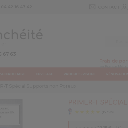
u
04 42 16 47 42
CONTACT
ier
5 67 63
Frais de por
D’ACCROCHAGE
CUVELAGE
PRODUITS PISCINE
RÉNOVATIO
-T Spécial Supports non Poreux
PRIMER-T SPÉCIA
à partir de
22,15 €
TTC