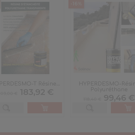
-16%
PERDESMO-T Résine...
HYPERDESMO-Rési
Polyuréthane
Prix
Prix
183,92 €
09,00 €
Prix
Prix
de
99,46 €
118,40 €
de
base
base