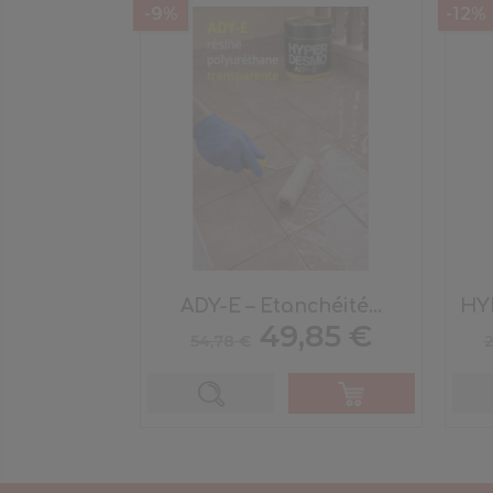
-9%
-12%
ADY-E – Etanchéité...
HY
Prix
Prix
49,85 €
54,78 €
2
de
base