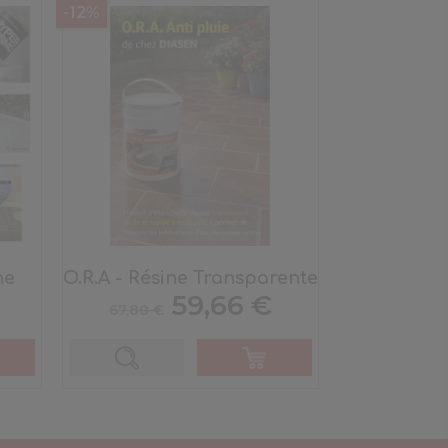
-12%
ne
O.R.A - Résine Transparente
Prix
Prix
59,66 €
67,80 €
de
base