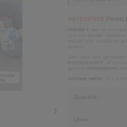
RÉFÉRENCE
PRIMER
PRIMER-T
est un primair
une très grande résistance
assurer une excellente ad
poreux.
Bien qu’il soit générale
HYPERDESMO-T
, il conv
gamme
HYPERDESMO
, te
Séchage rapide :
10 à 15 m
Quantité :
❯
Litres :