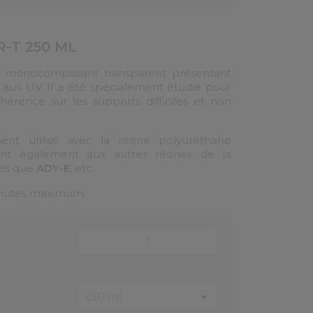
(15 avis)
-T 250 ML
e monocomposant transparent présentant
 aux UV. Il a été spécialement étudié pour
hérence sur les supports difficiles et non
ment utilisé avec la résine polyuréthane
ient également aux autres résines de la
lles que
ADY-E
, etc.
inutes maximum.