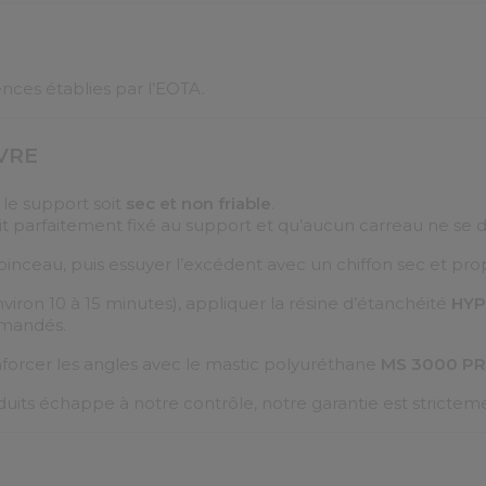
nces établies par l’EOTA.
VRE
e le support soit
sec et non friable
.
 soit parfaitement fixé au support et qu’aucun carreau ne se d
inceau, puis essuyer l’excédent avec un chiffon sec et propr
on 10 à 15 minutes), appliquer la résine d’étanchéité
HY
mmandés.
enforcer les angles avec le mastic polyuréthane
MS 3000 P
uits échappe à notre contrôle, notre garantie est strictemen