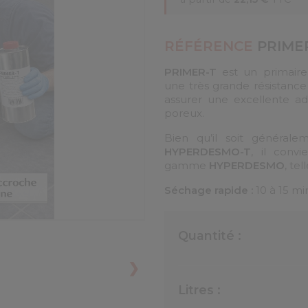
RÉFÉRENCE
PRIMER
PRIMER-T
est un primair
une très grande résistance
assurer une excellente ad
poreux.
Bien qu’il soit générale
HYPERDESMO-T
, il conv
gamme
HYPERDESMO
, te
Séchage rapide :
10 à 15 m
Quantité :
❯
Litres :