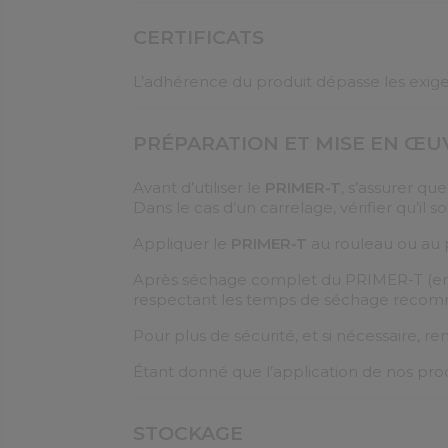
CERTIFICATS
L’adhérence du produit dépasse les exige
PRÉPARATION ET MISE EN ŒU
Avant d’utiliser le
PRIMER-T
, s’assurer qu
Dans le cas d’un carrelage, vérifier qu’il
Appliquer le
PRIMER-T
au rouleau ou au p
Après séchage complet du PRIMER-T (envir
respectant les temps de séchage reco
Pour plus de sécurité, et si nécessaire, r
Étant donné que l’application de nos prod
STOCKAGE