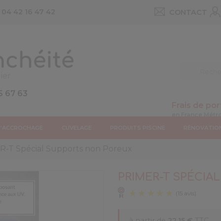
u
04 42 16 47 42
CONTACT
ier
5 67 63
Frais de por
D’ACCROCHAGE
CUVELAGE
PRODUITS PISCINE
RÉNOVATIO
-T Spécial Supports non Poreux
PRIMER-T SPÉCIA
à partir de
22,15 €
TTC