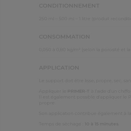
CONDITIONNEMENT
250 ml – 500 ml – 1 litre (produit recondit
CONSOMMATION
0,050 à 0,80 kg/m² (selon la porosité et l
APPLICATION
Le support doit être lisse, propre, sec, sa
Appliquer le
PRIMER-T
à l’aide d’un chiff
Il est également possible d’appliquer le
propre.
Son application contribue également à la
Temps de séchage :
10 à 15 minutes
.