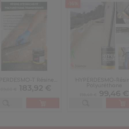
-16%
PERDESMO-T Résine...
HYPERDESMO-Rési
Polyuréthane
Prix
Prix
183,92 €
09,00 €
Prix
Prix
de
99,46 €
118,40 €
de
base
base