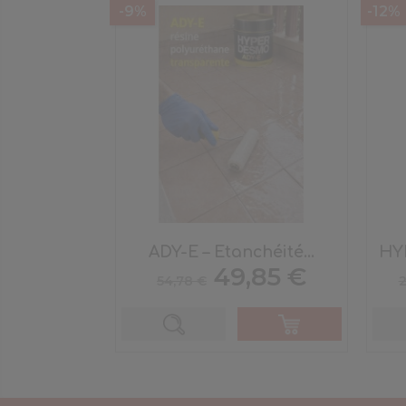
-9%
-12%
ADY-E – Etanchéité...
HY
Prix
Prix
49,85 €
54,78 €
2
de
base