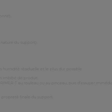
ionné).
a nature du support).
ns humidité résiduelle et le plus dur possible.
on imbibé de produit.
 PRIMER-T au rouleau ou au pinceau, puis d’essuyer immédi
 propreté finale du support.