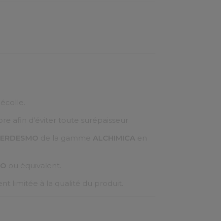
écolle.
e afin d’éviter toute surépaisseur.
PERDESMO
de la gamme
ALCHIMICA
en
RO
ou équivalent.
t limitée à la qualité du produit.