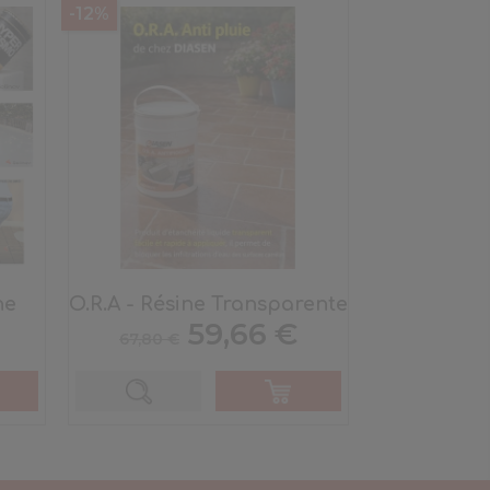
-12%
ne
O.R.A - Résine Transparente
Prix
Prix
59,66 €
67,80 €
de
base