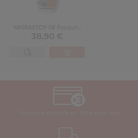
MIGRASTOP 08 Produit...
Prix
38,90 €
Paiement possible en 3 fois sans frais