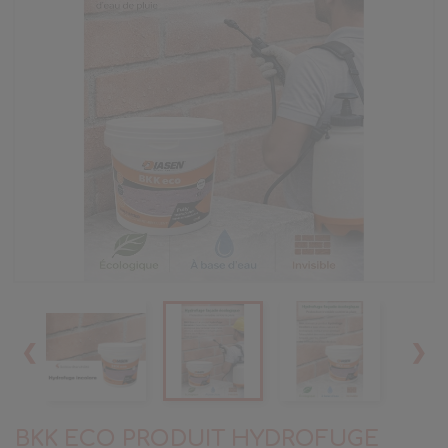
❮
❯
BKK ECO PRODUIT HYDROFUGE