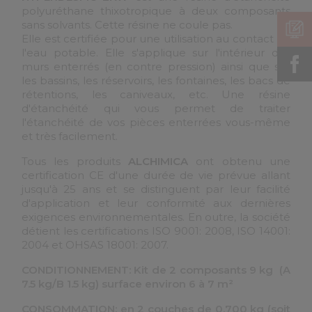
polyuréthane thixotropique à deux composants
sans solvants. Cette résine ne coule pas.
Elle est certifiée pour une utilisation au contact de
l'eau potable. Elle s'applique sur l'intérieur des
murs enterrés (en contre pression) ainsi que sur
les bassins, les réservoirs, les fontaines, les bacs de
rétentions, les caniveaux, etc. Une résine
d'étanchéité qui vous permet de traiter
l'étanchéité de vos pièces enterrées vous-même
et très facilement.
Tous les produits
ALCHIMICA
ont obtenu une
certification CE d'une durée de vie prévue allant
jusqu'à 25 ans et se distinguent par leur facilité
d'application et leur conformité aux dernières
exigences environnementales. En outre, la société
détient les certifications ISO 9001: 2008, ISO 14001:
2004 et OHSAS 18001: 2007.
CONDITIONNEMENT: Kit de 2 composants 9 kg (A
7.5 kg/B 1.5 kg) surface environ 6 à 7 m²
CONSOMMATION: en 2 couches de 0.700 kg (soit