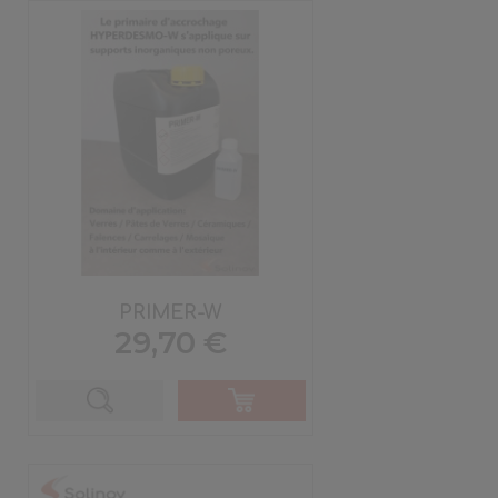
PRIMER-W
Prix
29,70 €