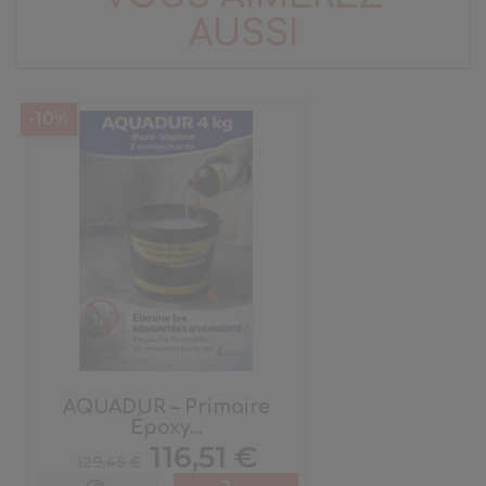
AUSSI
-10%
AQUADUR – Primaire
Époxy...
Prix
Prix
116,51 €
129,45 €
de