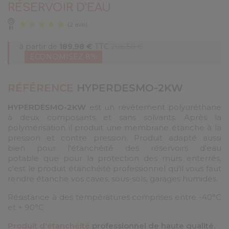
RÉSERVOIR D'EAU
à partir de
189,98 €
TTC
206,50 €
ÉCONOMISEZ 8%
RÉFÉRENCE
HYPERDESMO-2KW
HYPERDESMO-2KW
est un revêtement polyuréthane
(2 avis)
à deux composants et sans solvants. Après la
polymérisation il produit une membrane étanche à la
pression et contre pression. Produit adapté aussi
bien pour l'étanchéité des réservoirs d'eau
potable que pour la protection des murs enterrés,
c'est le produit étanchéité professionnel qu'il vous faut
rendre étanche vos caves, sous-sols, garages humides.
Résistance à des températures comprises entre -40°C
et + 90°C
Produit d'étanchéité
professionnel de haute qualité.