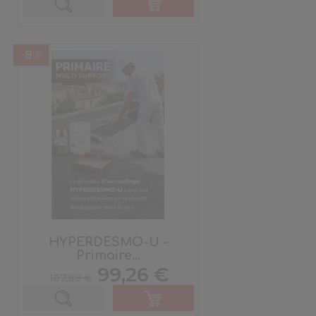
base
-8%
HYPERDESMO-U -
Primaire...
Prix
Prix
99,26 €
107,89 €
de
base