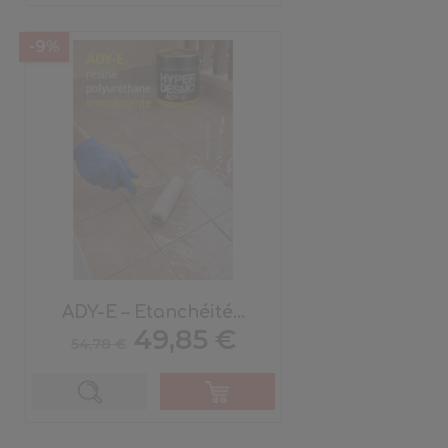
-9%
ADY-E – Etanchéité...
Prix
Prix
49,85 €
54,78 €
de
base