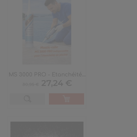
MS 3000 PRO - Etanchéité...
Prix
Prix
27,24 €
30,95 €
de
base