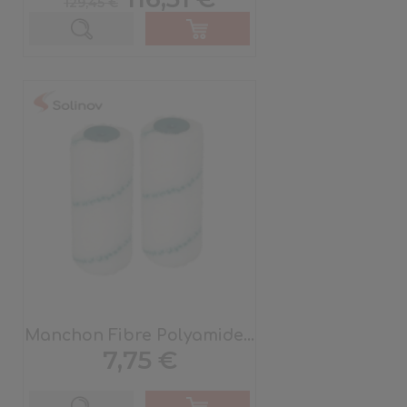
129,45 €
de
base
Manchon Fibre Polyamide...
Prix
7,75 €