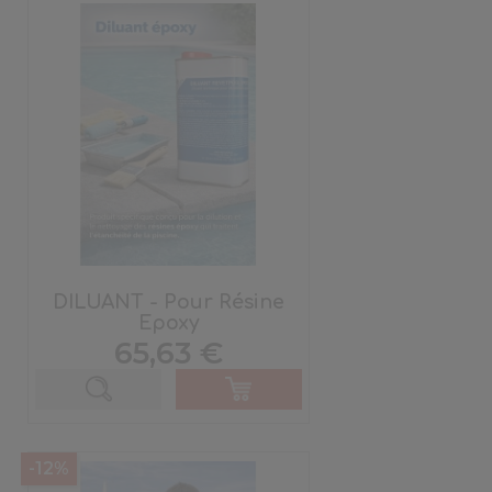
DILUANT - Pour Résine
Epoxy
Prix
65,63 €
-12%