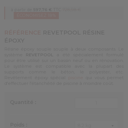
à partir de
597,76 €
TTC
728,98 €
ÉCONOMISEZ 18%
RÉFÉRENCE
REVETPOOL RÉSINE
ÉPOXY
Résine époxy souple souple à deux composants. Le
système
REVETPOOL
a été spécialement formulé
pour être utilisé sur un bassin neuf ou en rénovation.
Le système est compatible avec la plupart des
supports comme le béton, le polyester, etc.
Revêtement époxy spécial
piscine
qui vous permet
d'effectuer l'étanchéité de piscine à moindre coût.
Quantité :
Poids :