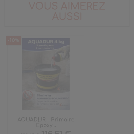
VOUS AIMEREZ
AUSSI
-10%
AQUADUR – Primaire
Époxy...
Prix
Prix
116,51 €