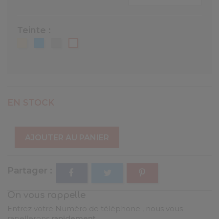
Teinte :
Beige
Bleu
Gris
RAL
RAL
pastel
RAL
9010
1014
RAL
7040
5024
EN STOCK
AJOUTER AU PANIER
Partager
On vous rappelle
Entrez votre Numéro de téléphone , nous vous
rapellerons
rapidement